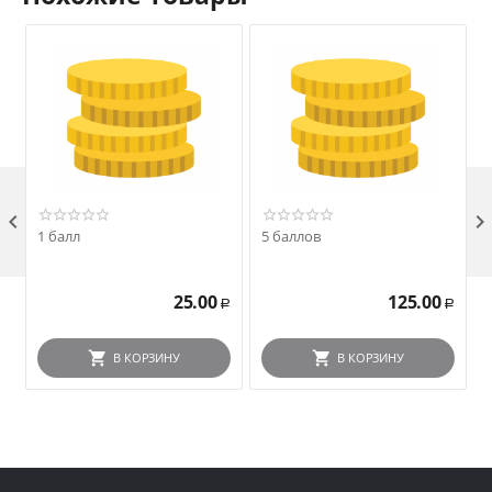
ОЦЕНИТЬ ПРОДАВЦА

1 балл
5 баллов
25.00
125.00
Р
Р
В КОРЗИНУ
В КОРЗИНУ