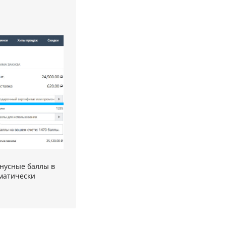
онусные баллы в
оматически