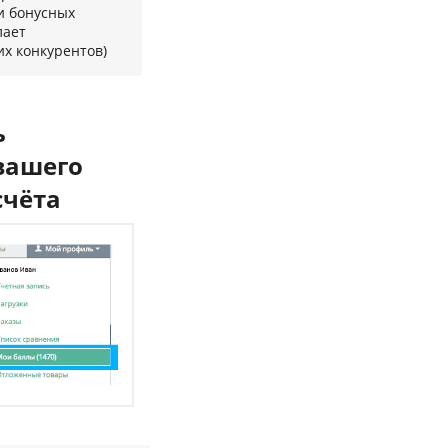
и бонусных
лает
х конкурентов)
ь
вашего
счёта