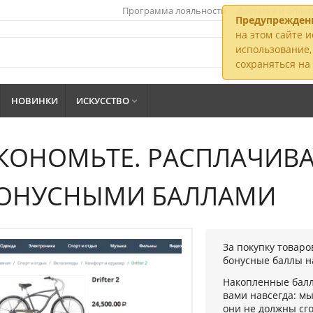
Программа лояльности
Доставка и оплат
Предупрежден
на этом сайте и
использование, 
сохраняться н
НОВИНКИ
ИСКУССТВО

КОНОМЬТЕ. РАСПЛАЧИВ
ОНУСНЫМИ БАЛЛАМИ
За покупку товаро
бонусные баллы н
Накопленные балл
вами навсегда: мы
они не должны сго