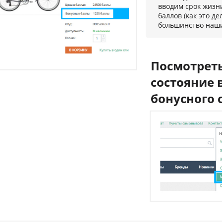
вводим срок жизн
баллов (как это де
большинство наши
Посмотрет
состояние 
бонусного 