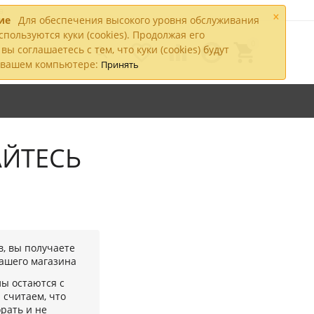
а
×
ие
Для обеспечения высокого уровня обслуживания
спользуются куки (cookies). Продолжая его
0




вы соглашаетесь с тем, что куки (cookies) будут

а вашем компьютере:
Принять
АЙТЕСЬ
в, вы получаете
ашего магазина
ы остаются с
 считаем, что
рать и не