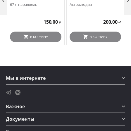

67-я параллель
Астролюдия
150.00
200.00
Р
Р
В КОРЗИНУ
В КОРЗИНУ
Мы в интернете
Важное
Документы