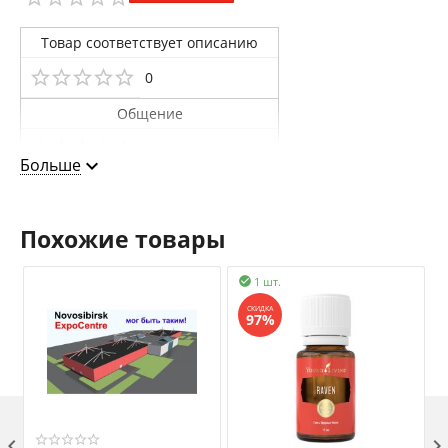
Товар соответствует описанию
0
Общение
0
Больше
Доставка
0
Похожие товары
1 шт.

ОЦЕНИТЬ ПРОДАВЦА
СКИДКА
97%
