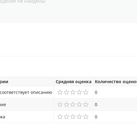
щения не найдены
рии
Средняя оценка
Количество оцено
 соответствует описанию
0
ние
0
вка
0