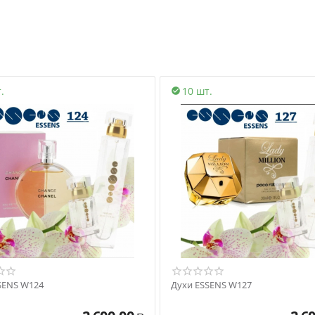
.
10 шт.

SENS W124
Духи ESSENS W127