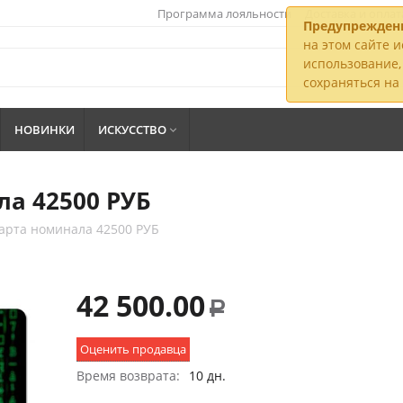
Программа лояльности
Доставка и оплат
Предупрежден
на этом сайте и
использование, 
сохраняться н
НОВИНКИ
ИСКУССТВО

а 42500 РУБ
арта номинала 42500 РУБ
42 500.00
Р
Оценить продавца
Время возврата:
10 дн.