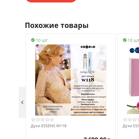
Похожие товары
10 шт.
10 шт



Духи ESSENS W118
Духи ES