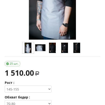
25 шт.

1 510.00
Р
Рост :
Обхват бедер :