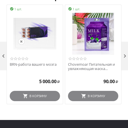
1 шт.
1 шт.



BRN-работа вашего мозга
Chovemoar Питательная и
увлажняющая маска...
5 000.00
90.00
Р
Р
В КОРЗИНУ
В КОРЗИНУ