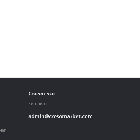
Связаться
Контакты
admin@cresomarket.com
и
.
нег