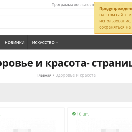
Программа лояльности
Доставка и оплат
Предупрежден
на этом сайте и
использование, 
сохраняться н
НОВИНКИ
ИСКУССТВО

ровье и красота- страни
/
Здоровье и красота
Главная
.
10 шт.
