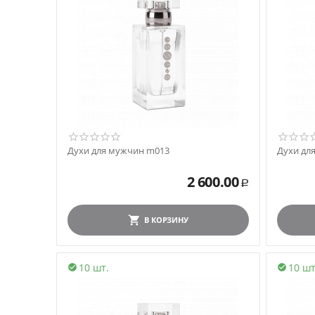
Духи для мужчин m013
Духи дл
2 600.00
Р
В КОРЗИНУ
10 шт.
10 шт

