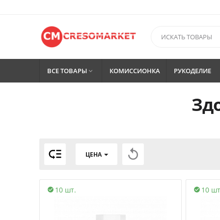
ВСЕ ТОВАРЫ
КОМИССИОНКА
РУКОДЕЛИЕ

Здо


ЦЕНА
10 шт.
10 шт

