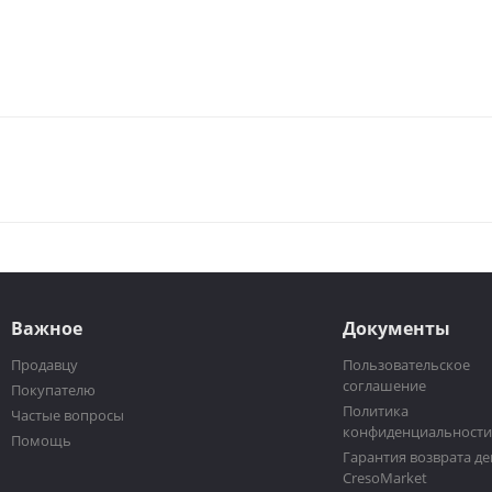
Важное
Документы
Продавцу
Пользовательское
соглашение
Покупателю
Политика
Частые вопросы
конфиденциальност
Помощь
Гарантия возврата де
CresoMarket