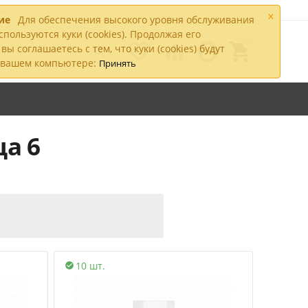
а
×
ие
Для обеспечения высокого уровня обслуживания
спользуются куки (cookies). Продолжая его
0




вы соглашаетесь с тем, что куки (cookies) будут

а вашем компьютере:
Принять
ца 6
10 шт.
