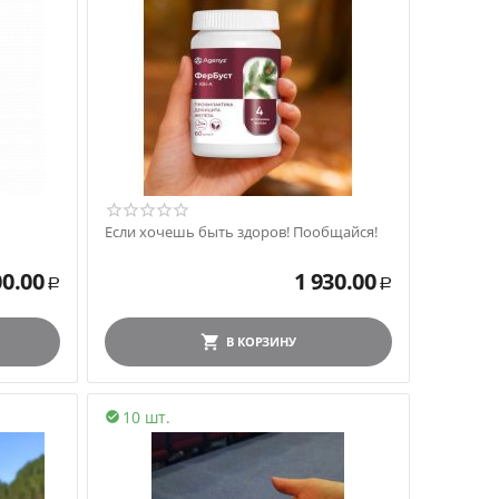
Если хочешь быть здоров! Пообщайся!
00.00
1 930.00
Р
Р
В КОРЗИНУ
10 шт.
