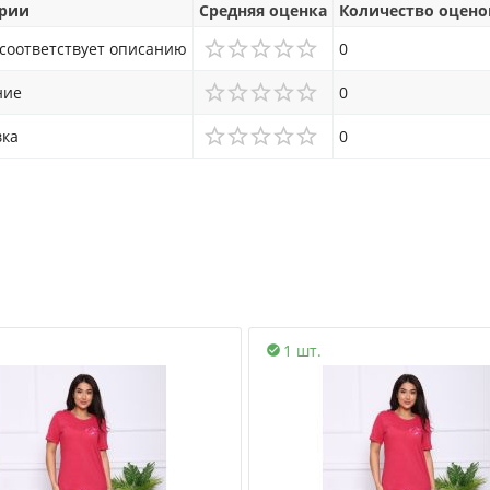
рии
Средняя оценка
Количество оцено
 соответствует описанию
0
ние
0
вка
0
1 шт.
