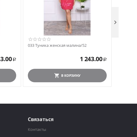

033 Туника женская малина/52
033 Туни
43.00
1 243.00
Р
Р
В КОРЗИНУ
Связаться
Контакты