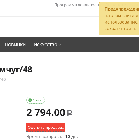
Программа лояльности
Доставка и оплат
Предупрежден
на этом сайте и
использование, 
сохраняться н
НОВИНКИ
ИСКУССТВО

мчуг/48
/48
1 шт.

2 794.00
Р
Оценить продавца
Время возврата:
10 дн.