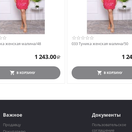
ика женская малина/48
033 Туника женская малина/50
1 243.00
1 2
Р
В КОРЗИНУ
В КОРЗИНУ
Важное
Документы
Продавцу
Пользовательское
соглашение
Покупателю