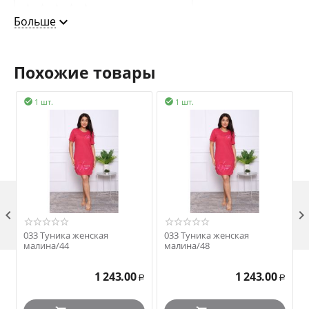
0
Больше
Доставка
0
Похожие товары
1 шт.
1 шт.


ОЦЕНИТЬ ПРОДАВЦА

033 Туника женская
033 Туника женская
малина/44
малина/48
1 243.00
1 243.00
Р
Р