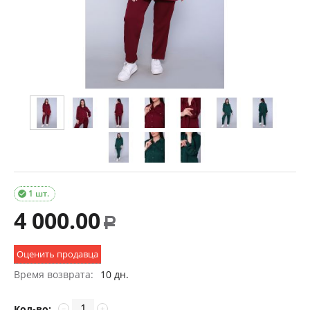
1 шт.

4 000.00
Р
Оценить продавца
Время возврата:
10 дн.
Кол-во:
−
+