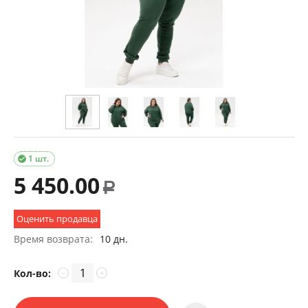
1 шт.

5 450.00
Р
Оценить продавца
Время возврата:
10 дн.
Кол-во:
−
+