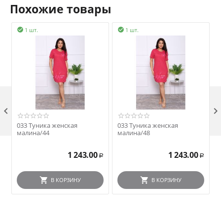
Похожие товары
1 шт.
1 шт.


ОЦЕНИТЬ ПРОДАВЦА

033 Туника женская
033 Туника женская
малина/44
малина/48
1 243.00
1 243.00
Р
Р
В КОРЗИНУ
В КОРЗИНУ