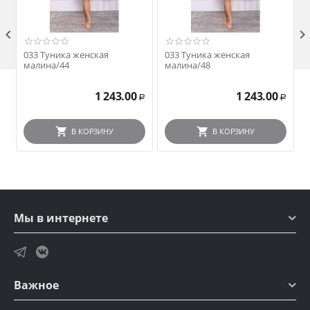

033 Туника женская
033 Туника женская
малина/44
малина/48
1 243.00
1 243.00
Р
Р
В КОРЗИНУ
В КОРЗИНУ
Мы в интернете
Важное