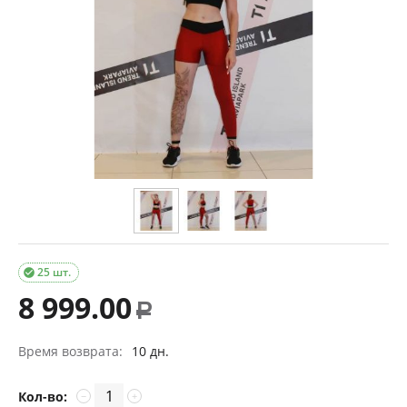
25 шт.

8 999.00
Р
Время возврата:
10 дн.
Кол-во:
−
+