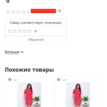
0
%
Товар соответствует описанию
0
Общение
0
Больше
Доставка
0
Похожие товары
1 шт.
1 шт.

