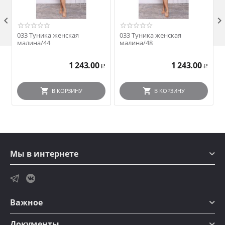

033 Туника женская
033 Туника женская
малина/44
малина/48
1 243.00
1 243.00
Р
Р
В КОРЗИНУ
В КОРЗИНУ
Мы в интернете
Важное
Документы