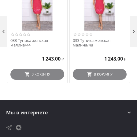

033 Туника женская
033 Туника женская
малина/44
малина/48
1 243.00
1 243.00
Р
Р
В КОРЗИНУ
В КОРЗИНУ
Мы в интернете