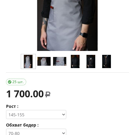
25 шт.

1 700.00
Р
Рост :
Обхват бедер :