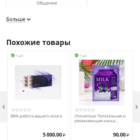
Общение
0
Больше
Доставка
0
Похожие товары
1 шт.
1 шт.



BRN-работа вашего мозга
Chovemoar Питательная и
увлажняющая маска...
5 000.00
90.00
Р
Р