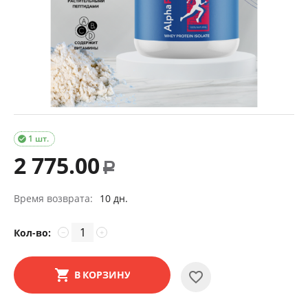
1 шт.

2 775.00
Р
Время возврата:
10 дн.
Кол-во:
−
+
В КОРЗИНУ